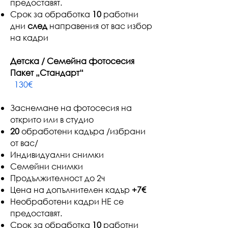
предоставят.
Срок за обработка
10
работни
дни
след
направения от вас избор
на кадри
Детска / Семейна фотосесия
Пакет „Стандарт“
130€
Заснемане на фотосесия на
открито или в студио
20
обработени кадъра /избрани
от вас/
Индивидуални снимки
Семейни снимки
Продължителност до 2ч
Цена на допълнителен кадър
+7€
Необработени кадри НЕ се
предоставят.
Срок за обработка
10
работни